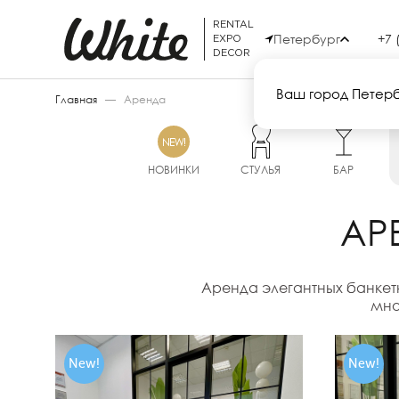
RENTAL
Петербург
+7 
EXPO
DECOR
Ваш город Петер
Главная
—
Аренда
НОВИНКИ
СТУЛЬЯ
БАР
АР
Аренда элегантных банкетн
мно
New!
New!