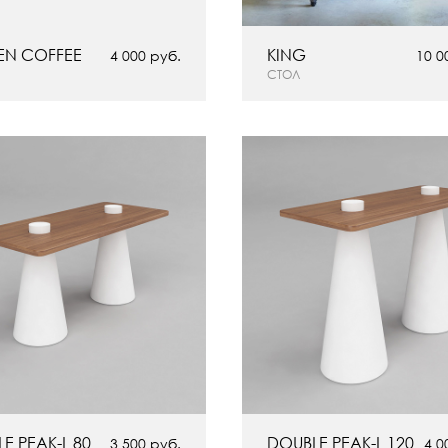
EN COFFEE
KING
4 000 руб.
10 0
СТОЛ
E PEAK-L 80
DOUBLE PEAK-L 120
3 500 руб.
4 0