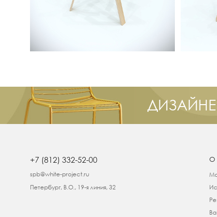
ДИЗАЙНЕ
+7 (812) 332-52-00
О
spb@white-project.ru
Ма
Петербург, В.О., 19-я линия, 32
Ис
Ре
Ва