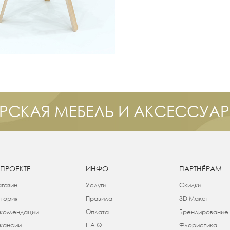
РСКАЯ МЕБЕЛЬ И АКСЕССУА
 ПРОЕКТЕ
ИНФО
ПАРТНЁРАМ
газин
Услуги
Скидки
тория
Правила
3D Макет
комендации
Оплата
Брендирование
кансии
F.A.Q.
Флористика