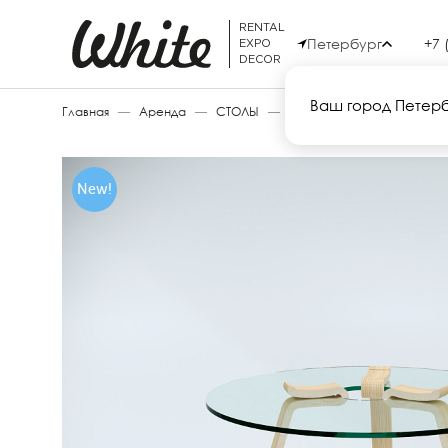
RENTAL
Петербург
+7 
EXPO
DECOR
Ваш город Петер
Главная
—
Аренда
—
СТОЛЫ
—
CORK 40
New!