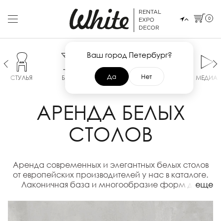
RENTAL
0
EXPO
DECOR
Ваш город Петербург?
Да
Нет
СТУЛЬЯ
БАР
СТОЛЫ
ДИВАНЫ
МЕДИА
АРЕНДА БЕЛЫХ
СТОЛОВ
Аренда современных и элегантных белых столов
от европейских производителей у нас в каталоге.
Лаконичная база и многообразие форм для
еще
ваших событий.