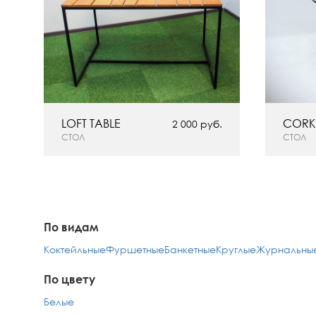
LOFT TABLE
CORK
2 000 руб.
СТОЛ
СТОЛ
По видам
Коктейльные
Фуршетные
Банкетные
Круглые
Журнальны
По цвету
Белые