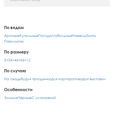
По видам
Арочные
Купольные
Пагода
Мобильные
Навесы
Зонты
Павильоны
По размеру
3×3
4×4
6×6
6×12
По случаю
На свадьбу
Для праздника
Для корпоратива
Для выставки
Особенности
Зимние
Чёрные
С установкой