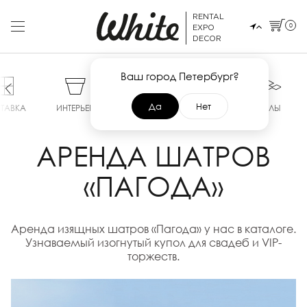
RENTAL
0
EXPO
DECOR
Ваш город Петербург?
Да
Нет
ТАВКА
ИНТЕРЬЕР
СЦЕНЫ
ТЕНТЫ
ПОЛЫ
АРЕНДА ШАТРОВ
«ПАГОДА»
Аренда изящных шатров «Пагода» у нас в каталоге.
Узнаваемый изогнутый купол для свадеб и VIP-
торжеств.