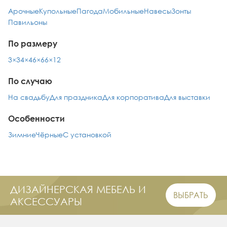
Арочные
Купольные
Пагода
Мобильные
Навесы
Зонты
Павильоны
По размеру
3×3
4×4
6×6
6×12
По случаю
На свадьбу
Для праздника
Для корпоратива
Для выставки
Особенности
Зимние
Чёрные
С установкой
ДИЗАЙНЕРСКАЯ МЕБЕЛЬ И
ВЫБРАТЬ
АКСЕССУАРЫ