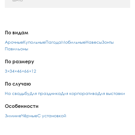
По видам
Арочные
Купольные
Пагода
Мобильные
Навесы
Зонты
Павильоны
По размеру
3×3
4×4
6×6
6×12
По случаю
На свадьбу
Для праздника
Для корпоратива
Для выставки
Особенности
Зимние
Чёрные
С установкой