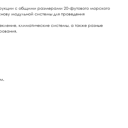
рукции с общими размерами 20-футового морского
снову модульной системы для проведения
текление, климатические системы, а также разные
рования.
.м.