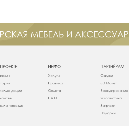
РСКАЯ МЕБЕЛЬ И АКСЕССУА
 ПРОЕКТЕ
ИНФО
ПАРТНЁРАМ
газин
Услуги
Скидки
тория
Правила
3D Макет
комендации
Оплата
Брендирование
кансии
F.A.Q.
Флористика
ема проезда
Загрузки
Подарки