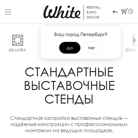
RENTAL
0
EXPO
DECOR
Ваш город Петербург?
Да
Нет
BEMATRIX
POP UP
SMART
MAXIMA
DOUBL
СТАНДАРТНЫЕ
ВЫСТАВОЧНЫЕ
СТЕНДЫ
Стандартная застройка выставочных стендов —
надёжные конструкции с профессиональным
монтажом на ведущих площадках.