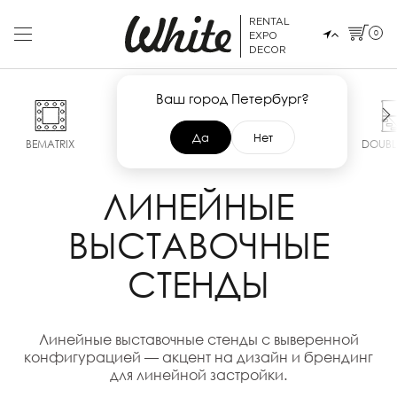
RENTAL
0
EXPO
DECOR
Ваш город Петербург?
Да
Нет
BEMATRIX
POP UP
SMART
MAXIMA
DOUBL
ЛИНЕЙНЫЕ
ВЫСТАВОЧНЫЕ
СТЕНДЫ
Линейные выставочные стенды с выверенной
конфигурацией — акцент на дизайн и брендинг
для линейной застройки.