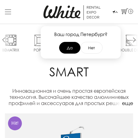
RENTAL
0
EXPO
DECOR
Ваш город Петербург?
Да
Нет
BEMATRIX
POP UP
SMART
MAXIMA
DOUBLE D
SMART
Инновационная и очень простая европейская
технология. Высочайшее качество алюминиевых
профилей и аксессуаров для простых решений
еще
сложных задач
Hit!