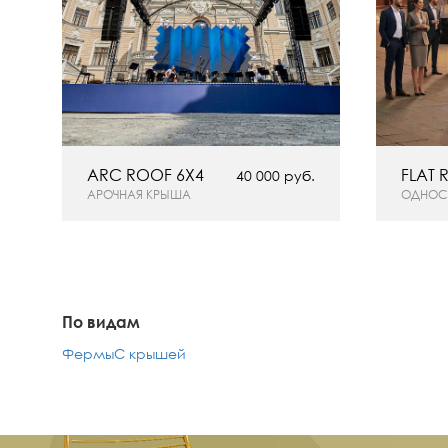
ARC ROOF 6Х4
FLAT 
40 000 руб.
АРОЧНАЯ КРЫША
ОДНОС
По видам
Фермы
С крышей