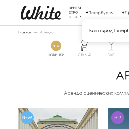
RENTAL
Петербург
+7 
EXPO
DECOR
Ваш город Петер
Главная
—
Аренда
НОВИНКИ
СТУЛЬЯ
БАР
А
Аренда сценических компле
New!
Hit!