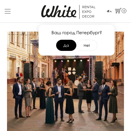
RENTAL
0
EXPO
DECOR
Ваш город Петербург?
Да
Нет