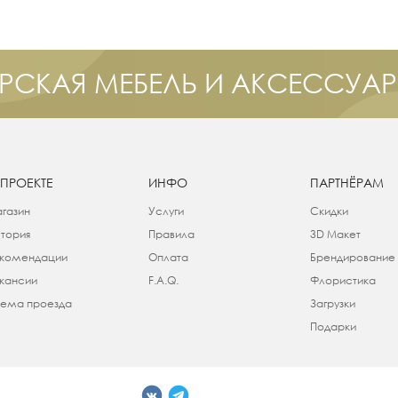
РСКАЯ МЕБЕЛЬ И АКСЕССУА
 ПРОЕКТЕ
ИНФО
ПАРТНЁРАМ
газин
Услуги
Скидки
тория
Правила
3D Макет
комендации
Оплата
Брендирование
кансии
F.A.Q.
Флористика
ема проезда
Загрузки
Подарки