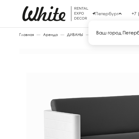
RENTAL
Петербург
+7 
EXPO
DECOR
Ваш город Петер
Главная
—
Аренда
—
ДИВАНЫ
—
SUNSET SOFA