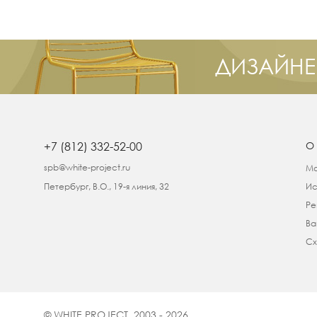
ДИЗАЙНЕ
+7 (812) 332-52-00
О
spb@white-project.ru
Ма
Петербург, В.О., 19-я линия, 32
Ис
Ре
Ва
Сх
© WHITE PROJECT, 2003 - 2026