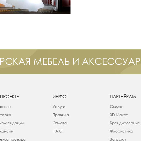
РСКАЯ МЕБЕЛЬ И АКСЕССУА
 ПРОЕКТЕ
ИНФО
ПАРТНЁРАМ
газин
Услуги
Скидки
тория
Правила
3D Макет
комендации
Оплата
Брендирование
кансии
F.A.Q.
Флористика
ема проезда
Загрузки