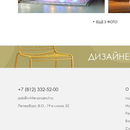
ЕЩЕ 3 ФОТО
ДИЗАЙНЕ
+7 (812) 332-52-00
О
spb@white-project.ru
Ма
Петербург, В.О., 19-я линия, 32
Ис
Ре
Ва
Сх