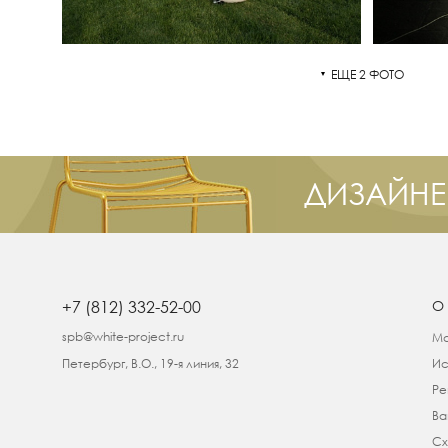
ЕЩЕ 2 ФОТО
ДИЗАЙНЕ
+7 (812) 332-52-00
О
spb@white-project.ru
Ма
Петербург, В.О., 19-я линия, 32
Ис
Ре
Ва
Сх