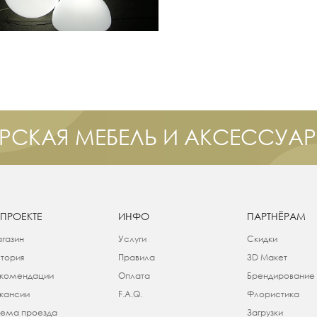
РСКАЯ МЕБЕЛЬ И АКСЕССУА
 ПРОЕКТЕ
ИНФО
ПАРТНЁРАМ
газин
Услуги
Скидки
тория
Правила
3D Макет
комендации
Оплата
Брендирование
кансии
F.A.Q.
Флористика
ема проезда
Загрузки