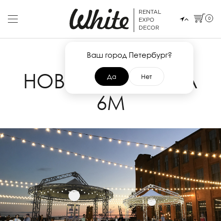
RENTAL
0
EXPO
DECOR
Ваш город Петербург?
15 МАРТА 2023
НОВИНКА! ARENA
Да
Нет
6M