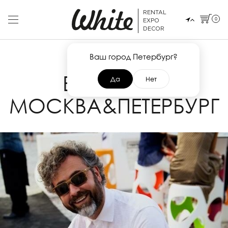
RENTAL
0
EXPO
DECOR
Ваш город Петербург?
29 ИЮНЯ 2016
EVERYDAY
Да
Нет
МОСКВА&ПЕТЕРБУРГ