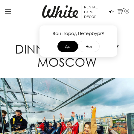
RENTAL
0
EXPO
DECOR
Ваш город Петербург?
2 СЕНТЯБРЯ 2021
DINNER IN THE SKY
Да
Нет
MOSCOW