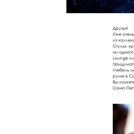
Друзья!
Уже очень
из коллек
Стулья, к
ни одного
Lounge ил
придумат
Мебель м
руме в Са
Вы можете
Санкт-Пет