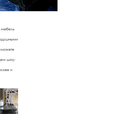
ю мебель
внодушными
 сможете
щем шоу-
оскве и